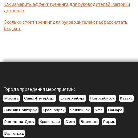
Как измерить эффект тренинга для руководителей: метрики
до/после
Сколько стоит тренинг для руководителей: как рассчитать
бюджет
Города проведения мероприятий:
Москва
Санкт-Петербург
Екатеринбург
Новосибирск
Казань
Нижний Новгород
Красноярск
Челябинск
Уфа
Самара
Ростов-на-Дону
Краснодар
Омск
Воронеж
Пермь
Волгоград