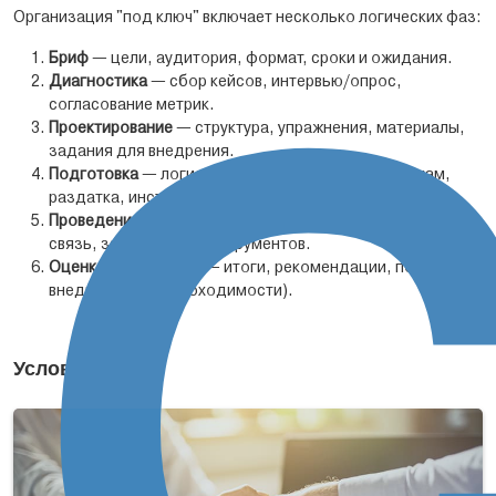
Организация "под ключ" включает несколько логических фаз:
С
Бриф
— цели, аудитория, формат, сроки и ожидания.
Диагностика
— сбор кейсов, интервью/опрос,
согласование метрик.
Проектирование
— структура, упражнения, материалы,
задания для внедрения.
Подготовка
— логистика, коммуникации участникам,
раздатка, инструкции.
Проведение
— практика навыков управления, обратная
связь, закрепление инструментов.
Оценка и внедрение
— итоги, рекомендации, поддержка
внедрения (по необходимости).
Условия