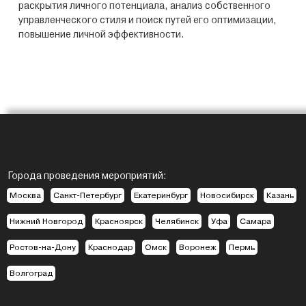
раскрытия личного потенциала, анализ собственного
управленческого стиля и поиск путей его оптимизации,
повышение личной эффективности.
Города проведения мероприятий:
Москва
Санкт-Петербург
Екатеринбург
Новосибирск
Казань
Нижний Новгород
Красноярск
Челябинск
Уфа
Самара
Ростов-на-Дону
Краснодар
Омск
Воронеж
Пермь
Волгоград