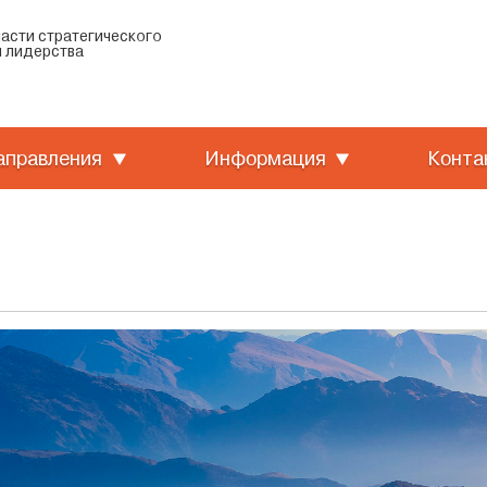
ласти стратегического
 лидерства
аправления
Информация
Конта