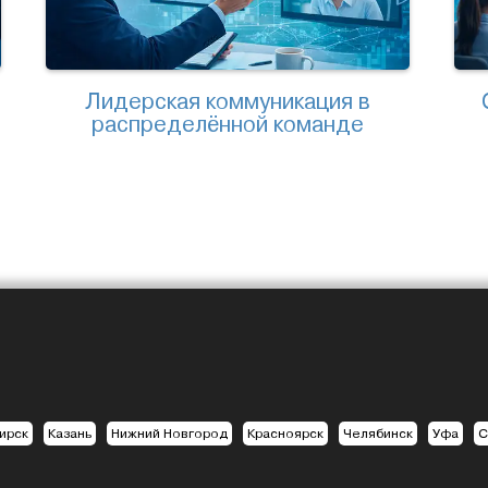
Лидерская коммуникация в
распределённой команде
ирск
Казань
Нижний Новгород
Красноярск
Челябинск
Уфа
С