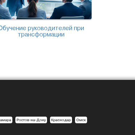
Обучение руководителей при
трансформации
амара
Ростов-на-Дону
Краснодар
Омск