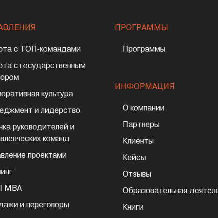
АВЛЕНИЯ
ПРОГРАММЫ
ота с ТОП-командами
Программы
ота с государственным
тором
ИНФОРМАЦИЯ
поративная культура
О компании
еджмент и лидерство
Партнеры
нка руководителей и
авленческих команд
Клиенты
авление проектами
Кейсы
чинг
Отзывы
I MBA
Образовательная деятел
дажи и переговоры
Книги