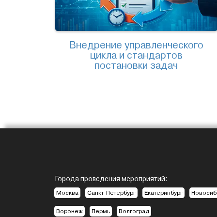
Внедрение управленческого
цикла и стандартов
постановки задач
Города проведения мероприятий:
Москва
Санкт-Петербург
Екатеринбург
Новосиб
Воронеж
Пермь
Волгоград