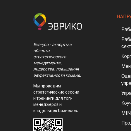
НАПР
Раб
Раб
Everyco - экперты в
сек
области
Кор
стратегического
менеджмента,
Мен
лидерства, повышения
эффективности команд.
Оце
упр
Мы проводим
стратегические сессии
Упр
и тренинги для топ-
Коу
менеджеров и
владельцев бизнесов.
MIN
Про