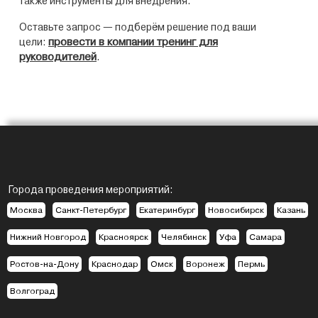
также инструменты для внедрения.
Оставьте запрос — подберём решение под ваши
провести в компании тренинг для
цели:
руководителей
.
Города проведения мероприятий:
Москва
Санкт-Петербург
Екатеринбург
Новосибирск
Казань
Нижний Новгород
Красноярск
Челябинск
Уфа
Самара
Ростов-на-Дону
Краснодар
Омск
Воронеж
Пермь
Волгоград