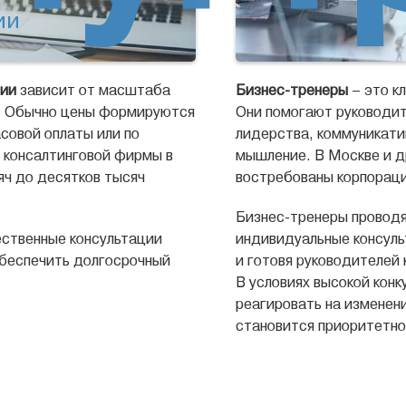
ии
нии
зависит от масштаба
Бизнес-тренеры
– это к
т. Обычно цены формируются
Они помогают руководит
совой оплаты или по
лидерства, коммуникати
й консалтинговой фирмы в
мышление. В Москве и др
яч до десятков тысяч
востребованы корпораци
Бизнес-тренеры проводя
ественные консультации
индивидуальные консуль
обеспечить долгосрочный
и готовя руководителей
В условиях высокой кон
реагировать на изменен
становится приоритетно