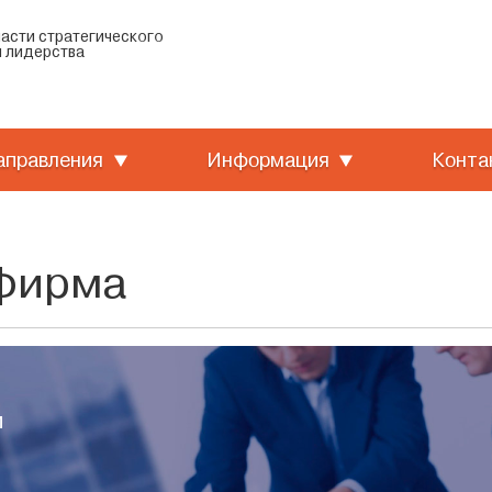
ласти стратегического
 лидерства
аправления
Информация
Конта
 фирма
и