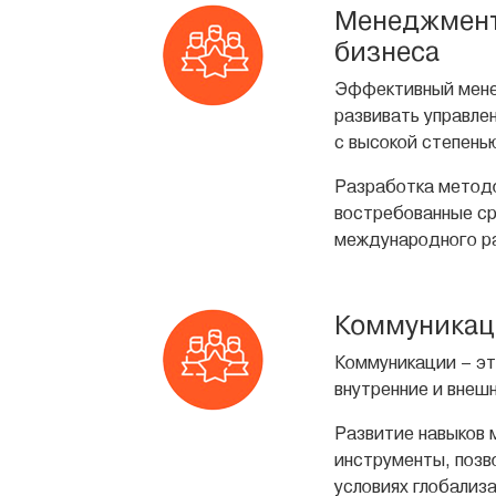
Менеджмент,
бизнеса
Эффективный менед
развивать управле
с высокой степень
Разработка методо
востребованные ср
международного р
Коммуникац
Коммуникации – эт
внутренние и внеш
Развитие навыков 
инструменты, позв
условиях глобализ