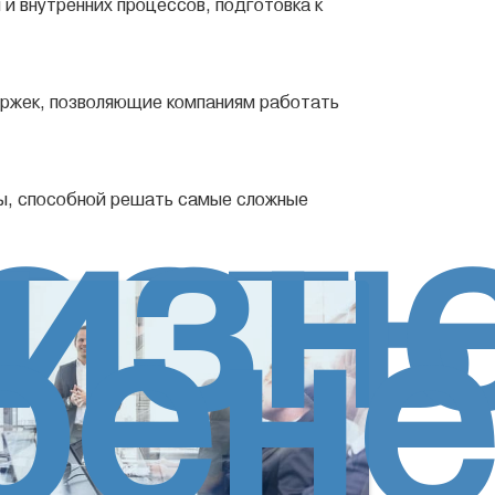
 внутренних процессов, подготовка к
ржек, позволяющие компаниям работать
ость
изн
ды, способной решать самые сложные
рен