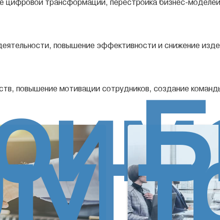
е цифровой трансформации, перестройка бизнес-моделей и
деятельности, повышение эффективности и снижение изде
оим
Б
еств, повышение мотивации сотрудников, создание коман
луг
т