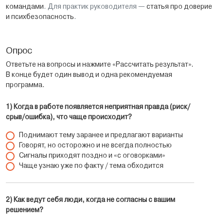
командами
. Для практик руководителя —
статья про доверие
и психбезопасность
.
Опрос
Ответьте на вопросы и нажмите «Рассчитать результат».
В конце будет один вывод и одна рекомендуемая
программа.
1) Когда в работе появляется неприятная правда (риск/
срыв/ошибка), что чаще происходит?
Поднимают тему заранее и предлагают варианты
Говорят, но осторожно и не всегда полностью
Сигналы приходят поздно и «с оговорками»
Чаще узнаю уже по факту / тема обходится
2) Как ведут себя люди, когда не согласны с вашим
решением?