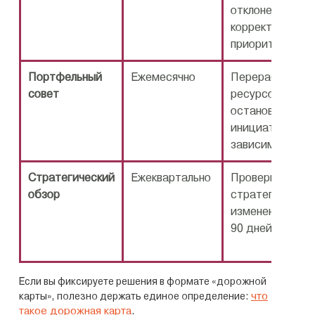
отклонения,
корректировки
приоритетов
Портфельный
Ежемесячно
Перераспредел
совет
ресурсов,
остановка/запу
инициатив,
зависимости
Стратегический
Ежеквартально
Проверка гипот
обзор
стратегии, вне
изменения, фок
90 дней
Если вы фиксируете решения в формате «дорожной
что
карты», полезно держать единое определение:
такое дорожная карта
.