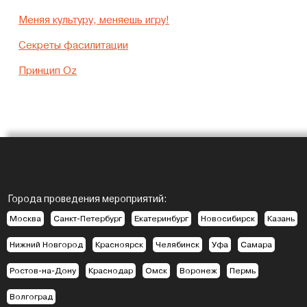
Меняя культуру, меняешь игру!
Секреты фасилитации
Принцип Oz
Города проведения мероприятий:
Москва
Санкт-Петербург
Екатеринбург
Новосибирск
Казань
Нижний Новгород
Красноярск
Челябинск
Уфа
Самара
Ростов-на-Дону
Краснодар
Омск
Воронеж
Пермь
Волгоград