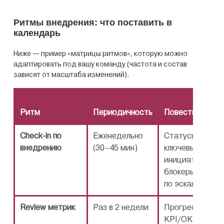
Ритмы внедрения: что поставить в
календарь
Ниже — пример «матрицы ритмов», которую можно
адаптировать под вашу команду (частота и состав
зависят от масштаба изменений).
Ритм
Периодичность
Повестка
Check‑in по
Еженедельно
Статусы по
внедрению
(30–45 мин)
ключевым
инициативам,
блокеры, решен
по эскалациям
Review метрик
Раз в 2 недели
Прогресс по
KPI/OKR,