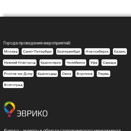
Города проведения мероприятий:
Москва
Санкт-Петербург
Екатеринбург
Новосибирск
Казань
Нижний Новгород
Красноярск
Челябинск
Уфа
Самара
Ростов-на-Дону
Краснодар
Омск
Воронеж
Пермь
Волгоград
Everyco - экперты в области стратегического менеджмента,