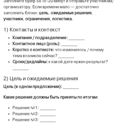
Заполните бриф за 15–20 минут и отправьте участникам/
организатору. Если времени мало — достаточно
заполнить блоки:
цель
,
ожидаемые решения
,
участники
,
ограничения
,
логистика
.
1) Контакты и контекст
Компания / подразделение:
________
Контактное лицо (роль):
________
Коротко о контексте:
что изменилось / почему
тема возникла сейчас? ________
Сроки/дедлайны:
к какой дате нужен результат?
________
2) Цель и ожидаемые решения
Цель (в одном предложении):
________
Какие решения должны быть приняты по итогам:
Решение №1: ________
Решение №2: ________
Решение №3: ________