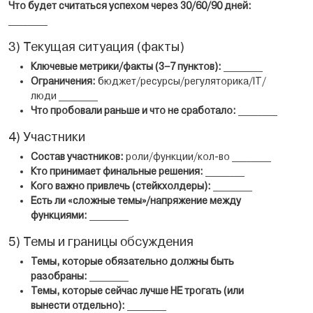
Что будет считаться успехом через 30/60/90 дней:
________
3) Текущая ситуация (факты)
Ключевые метрики/факты (3–7 пунктов):
________
Ограничения:
бюджет/ресурсы/регуляторика/IT/
люди ________
Что пробовали раньше и что не сработало:
________
4) Участники
Состав участников:
роли/функции/кол-во ________
Кто принимает финальные решения:
________
Кого важно привлечь (стейкхолдеры):
________
Есть ли «сложные темы»/напряжение между
функциями:
________
5) Темы и границы обсуждения
Темы, которые обязательно должны быть
разобраны:
________
Темы, которые сейчас лучше НЕ трогать (или
вынести отдельно):
________