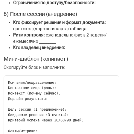
Ограничения по доступу/безопасности:
________
8) После сессии (внедрение)
Кто фиксирует решения и формат документа:
протокол/дорожная карта/таблица ________
Ритм контроля:
еженедельно/раз в 2 недели/
ежемесячно ________
Кто владелец внедрения:
________
Мини-шаблон (копипаст)
Скопируйте блок и заполните:
Компания/подразделение:

Контактное лицо (роль):

Контекст (почему сейчас):

Дедлайн результата:

Цель сессии (1 предложение):

Ожидаемые решения (3 пункта):

Критерий успеха через 30/60/90 дней:

Факты/метрики:
