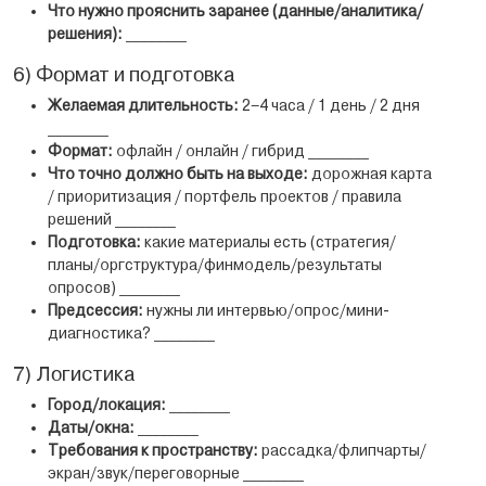
Что нужно прояснить заранее (данные/аналитика/
решения):
________
6) Формат и подготовка
Желаемая длительность:
2–4 часа / 1 день / 2 дня
________
Формат:
офлайн / онлайн / гибрид ________
Что точно должно быть на выходе:
дорожная карта
/ приоритизация / портфель проектов / правила
решений ________
Подготовка:
какие материалы есть (стратегия/
планы/оргструктура/финмодель/результаты
опросов) ________
Предсессия:
нужны ли интервью/опрос/мини-
диагностика? ________
7) Логистика
Город/локация:
________
Даты/окна:
________
Требования к пространству:
рассадка/флипчарты/
экран/звук/переговорные ________