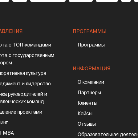
АВЛЕНИЯ
ПРОГРАММЫ
ота с ТОП-командами
Программы
ота с государственным
тором
ИНФОРМАЦИЯ
поративная культура
О компании
еджмент и лидерство
Партнеры
нка руководителей и
авленческих команд
Клиенты
авление проектами
Кейсы
чинг
Отзывы
I MBA
Образовательная деятел