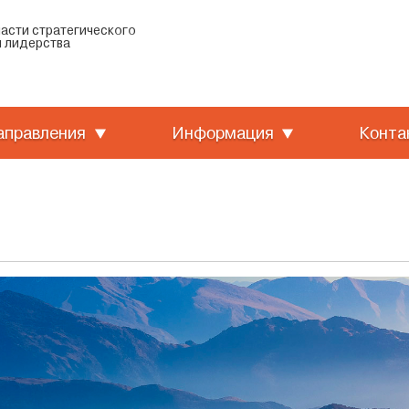
ласти стратегического
 лидерства
аправления
Информация
Конта