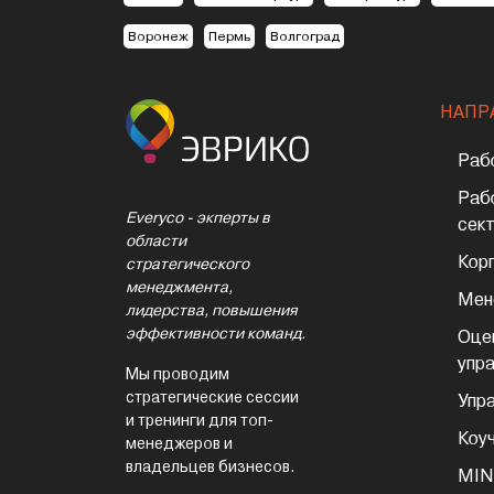
Воронеж
Пермь
Волгоград
НАПР
Раб
Раб
Everyco - экперты в
сек
области
Кор
стратегического
менеджмента,
Мен
лидерства, повышения
эффективности команд.
Оце
упр
Мы проводим
стратегические сессии
Упр
и тренинги для топ-
Коу
менеджеров и
владельцев бизнесов.
MIN