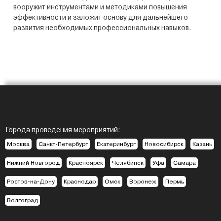
вооружит инструментами и методиками повышения
эффективности и заложит основу для дальнейшего
развития необходимых профессиональных навыков.
Города проведения мероприятий:
Москва
Санкт-Петербург
Екатеринбург
Новосибирск
Казань
Нижний Новгород
Красноярск
Челябинск
Уфа
Самара
Ростов-на-Дону
Краснодар
Омск
Воронеж
Пермь
Волгоград