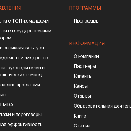
АВЛЕНИЯ
ПРОГРАММЫ
ота с ТОП-командами
Программы
ота с государственным
тором
ИНФОРМАЦИЯ
поративная культура
О компании
еджмент и лидерство
Партнеры
нка руководителей и
авленческих команд
Клиенты
авление проектами
Кейсы
чинг
Отзывы
I MBA
Образовательная деятел
дажи и переговоры
Книги
ная эффективность
Статьи