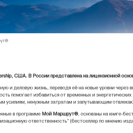
рут®
ership, США. В России представлена на лицензионной осно
ую и деловую жизнь, переводя её на новые уровни через 
ость помогает избавиться от временных и энергетических 
сным усилиям, ненужным затратам и запутывающим отвлек
енные в программе
Мой Маршрут®
, основаны на книге-бе
низационную ответственность” (бестселлер по мнению издан