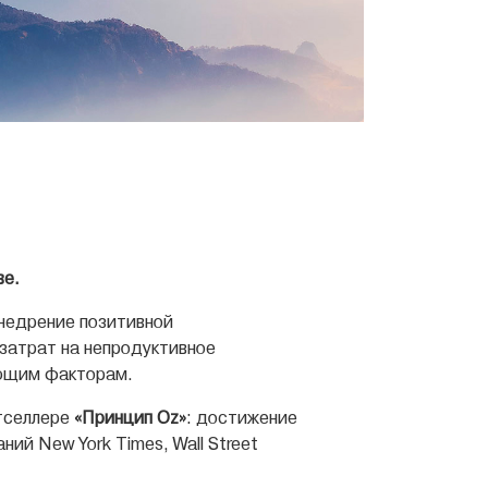
ве.
внедрение позитивной
затрат на непродуктивное
ающим факторам.
стселлере
«Принцип Оz»
: достижение
ий New York Times, Wall Street