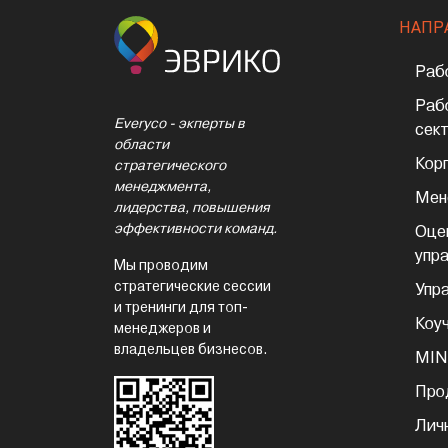
НАПР
Раб
Раб
Everyco - экперты в
сек
области
Кор
стратегического
менеджмента,
Мен
лидерства, повышения
эффективности команд.
Оце
упр
Мы проводим
стратегические сессии
Упр
и тренинги для топ-
Коу
менеджеров и
владельцев бизнесов.
MIN
Про
Лич