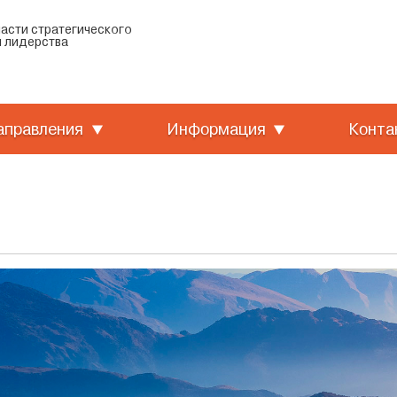
ласти стратегического
 лидерства
аправления
Информация
Конта