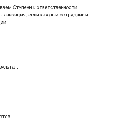
ваем Ступени к ответственности:
рганизация, если каждый сотрудник и
ции!
зультат.
атов.