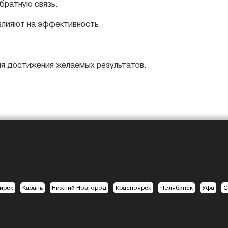
братную связь.
 влияют на эффективность.
я достижения желаемых результатов.
ирск
Казань
Нижний Новгород
Красноярск
Челябинск
Уфа
С