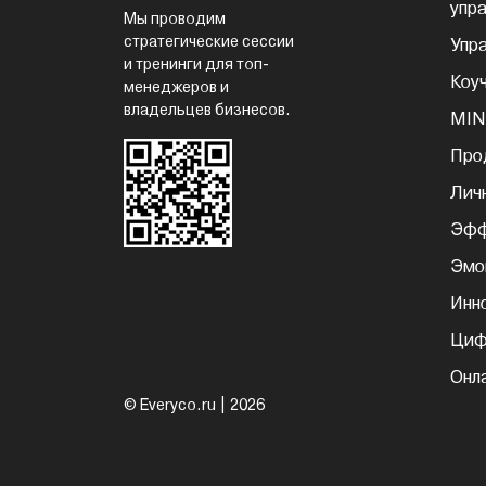
упр
Мы проводим
стратегические сессии
Упр
и тренинги для топ-
Коу
менеджеров и
владельцев бизнесов.
MIN
Про
Лич
Эфф
Эмо
Инн
Циф
Онл
© Everyco.ru | 2026