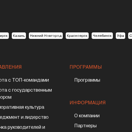
ирск
Казань
Нижний Новгород
Красноярск
Челябинск
Уфа
С
АВЛЕНИЯ
ПРОГРАММЫ
ота с ТОП-командами
Программы
ота с государственным
тором
ИНФОРМАЦИЯ
поративная культура
О компании
еджмент и лидерство
Партнеры
нка руководителей и