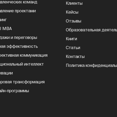
авленческих команд
Клиенты
авление проектами
Кейсы
чинг
Отзывы
I MBA
Образовательная деятел
дажи и переговоры
Книги
ная эффективность
Статьи
ективная коммуникация
Контакты
циональный интеллект
Политика конфиденциаль
овации
ровая трансформация
айн-программы