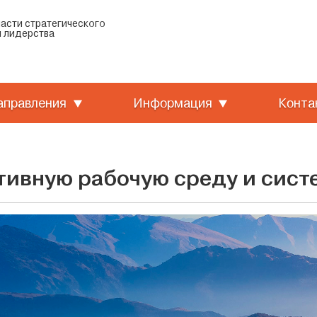
ласти стратегического
 лидерства
аправления
Информация
Конта
тивную рабочую среду и сист