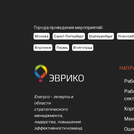
Города проведения мероприятий:
Москва
Санкт-Петербург
Екатеринбург
Новосиб
Воронеж
Пермь
Волгоград
НАПР
Раб
Раб
Everyco - экперты в
сек
области
Кор
стратегического
менеджмента,
Мен
лидерства, повышения
эффективности команд.
Оце