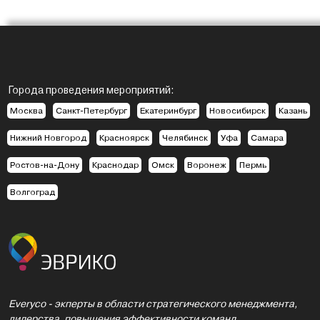
Города проведения мероприятий:
Москва
Санкт-Петербург
Екатеринбург
Новосибирск
Казань
Нижний Новгород
Красноярск
Челябинск
Уфа
Самара
Ростов-на-Дону
Краснодар
Омск
Воронеж
Пермь
Волгоград
Everyco - экперты в области стратегического менеджмента,
лидерства, повышения эффективности команд.